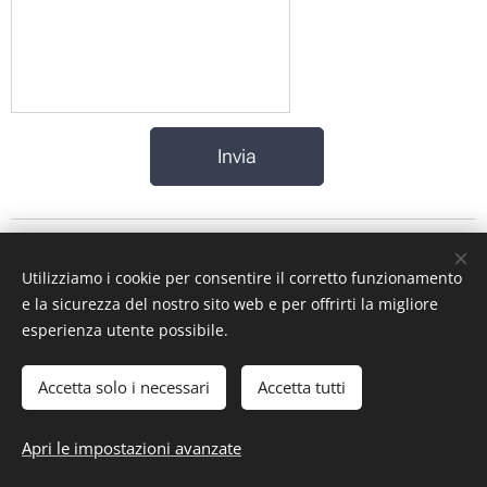
Invia
Utilizziamo i cookie per consentire il corretto funzionamento
e la sicurezza del nostro sito web e per offrirti la migliore
esperienza utente possibile.
ST-GARAGE di Fabrizio Signorino sas - Via Legnano 9 -
Accetta solo i necessari
10128 - Torino (TO) - P. iva: 10161030019
Accetta tutti
© 2024 ST-GARAGE All Rights Reserved
Apri le impostazioni avanzate
Cookies