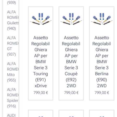
(939)
ALFA
ROMEO
Giulietta
(940)
Assetto
Assetto
Assetto
ALFA
ROMEO
Regolabile
Regolabile
Regolabile
GT
Ghiera
Ghiera
Ghiera
(937)
AP per
AP per
AP per
BMW
BMW
BMW
ALFA
Serie 3
Serie 3
Serie 3
ROMEO
Touring
Coupè
Berlina
Mito
(E91)
(E92)
(E90)
(955)
xDrive
2WD
2WD
ALFA
799,00
€
799,00
€
799,00
€
ROMEO
Spider
(916)
AUDI