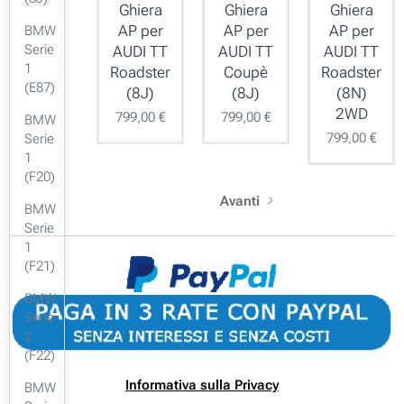
Ghiera
Ghiera
Ghiera
AP per
AP per
AP per
BMW
Serie
AUDI TT
AUDI TT
AUDI TT
1
Roadster
Coupè
Roadster
(E87)
(8J)
(8J)
(8N)
2WD
799,00
€
799,00
€
BMW
799,00
€
Serie
1
(F20)
Avanti
BMW
Serie
1
(F21)
BMW
Serie
2
(F22)
Informativa sulla Privacy
BMW