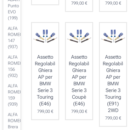
799,00
€
799,00
€
Punto
EVO
(199)
ALFA
ROMEO
147
(937)
Assetto
Assetto
Assetto
ALFA
ROMEO
Regolabile
Regolabile
Regolabile
156
Ghiera
Ghiera
Ghiera
(932)
AP per
AP per
AP per
BMW
BMW
BMW
ALFA
Serie 3
Serie 3
Serie 3
ROMEO
Touring
Coupè
Touring
159
(E46)
(E46)
(E91)
(939)
2WD
799,00
€
799,00
€
ALFA
799,00
€
ROMEO
Brera