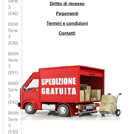
Serie
Diritto di recesso
3
Pagamenti
(E46)
Termini e condizioni
BMW
Serie
Contatti
3
(E90)
BMW
Serie
3
(E91)
BMW
Serie
3
(E92)
BMW
Serie
3
(F30)