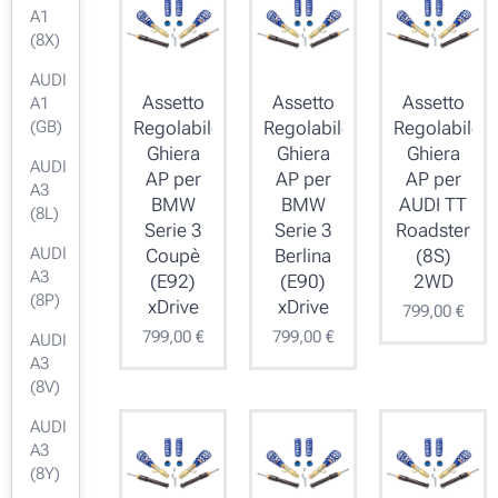
A1
(8X)
AUDI
Assetto
Assetto
Assetto
A1
(GB)
Regolabile
Regolabile
Regolabile
Ghiera
Ghiera
Ghiera
AUDI
AP per
AP per
AP per
A3
BMW
BMW
AUDI TT
(8L)
Serie 3
Serie 3
Roadster
AUDI
Coupè
Berlina
(8S)
A3
(E92)
(E90)
2WD
(8P)
xDrive
xDrive
799,00
€
799,00
€
799,00
€
AUDI
A3
(8V)
AUDI
A3
(8Y)