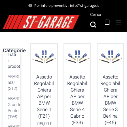
Per info e preventivi: info@st-garage.it
Cerca
Categorie
Tutti
i
prodotti
ABARTH
Assetto
Assetto
Assetto
500
Regolabile
Regolabile
Regolabile
(312)
Ghiera
Ghiera
Ghiera
AP per
AP per
AP per
ABARTH
BMW
BMW
BMW
Grande
Serie 1
Serie 4
Serie 3
Punto
(F21)
Cabrio
Berlina
(199)
(F33)
(E46)
799,00
€
ABARTH