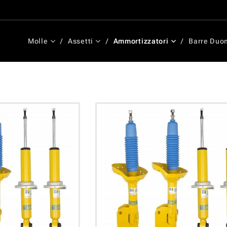
Molle
Assetti
Ammortizzatori
Barre Duo