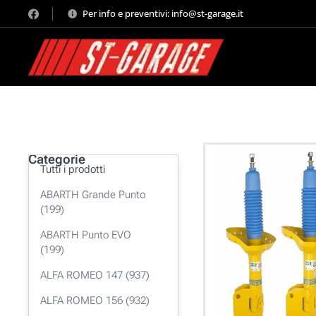
Per info e preventivi: info@st-garage.it
Categorie
Tutti i prodotti
ABARTH Grande Punto
(199)
ABARTH Punto EVO
(199)
ALFA ROMEO 147 (937)
ALFA ROMEO 156 (932)