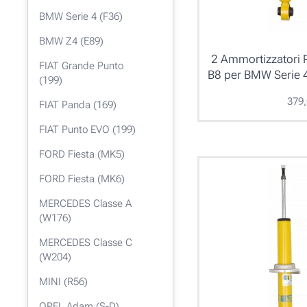
BMW Serie 4 (F36)
BMW Z4 (E89)
2 Ammortizzatori P
FIAT Grande Punto
B8 per BMW Serie 
(199)
379
FIAT Panda (169)
FIAT Punto EVO (199)
FORD Fiesta (MK5)
FORD Fiesta (MK6)
MERCEDES Classe A
(W176)
MERCEDES Classe C
(W204)
MINI (R56)
OPEL Adam (S-D)