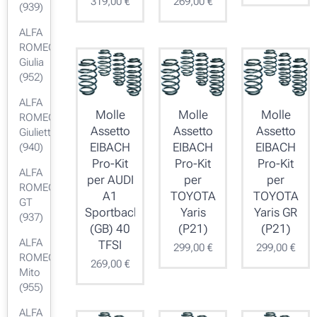
319,00
€
269,00
€
(939)
ALFA
ROMEO
Giulia
(952)
ALFA
Molle
Molle
Molle
ROMEO
Assetto
Assetto
Assetto
Giulietta
EIBACH
EIBACH
EIBACH
(940)
Pro-Kit
Pro-Kit
Pro-Kit
ALFA
per AUDI
per
per
ROMEO
A1
TOYOTA
TOYOTA
GT
Sportback
Yaris
Yaris GR
(937)
(GB) 40
(P21)
(P21)
ALFA
TFSI
299,00
€
299,00
€
ROMEO
269,00
€
Mito
(955)
ALFA