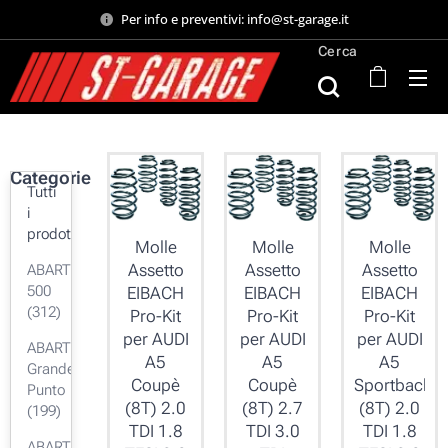
Per info e preventivi: info@st-garage.it
Cerca
Categorie
Tutti
i
prodotti
Molle
Molle
Molle
Assetto
Assetto
Assetto
ABARTH
500
EIBACH
EIBACH
EIBACH
(312)
Pro-Kit
Pro-Kit
Pro-Kit
per AUDI
per AUDI
per AUDI
ABARTH
A5
A5
A5
Grande
Coupè
Coupè
Sportback
Punto
(8T) 2.0
(8T) 2.7
(8T) 2.0
(199)
TDI 1.8
TDI 3.0
TDI 1.8
ABARTH