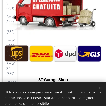
3
(F31)
BMW
Serie
4
(F32)
BMW
Serie
5
(E60)
BMW
Z4
(E89)
ST-Garage Shop
DACIA
Performance & Racing Parts
Duster
Utilizziamo i cookie per consentire il corretto funzionamento
(HS)
e la sicurezza del nostro sito web e per offrirti la migliore
DACIA
esperienza utente possibile.
Duster