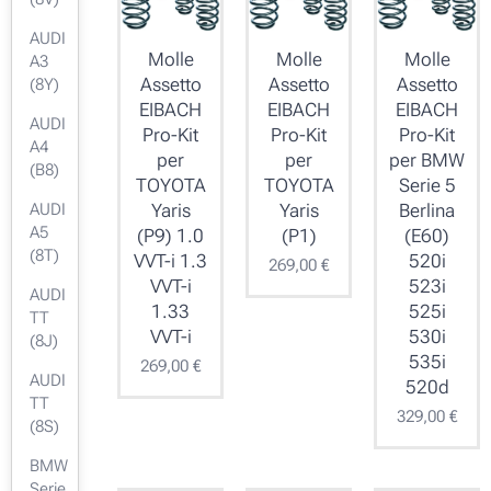
AUDI
Molle
Molle
Molle
A3
Assetto
Assetto
Assetto
(8Y)
EIBACH
EIBACH
EIBACH
AUDI
Pro-Kit
Pro-Kit
Pro-Kit
A4
per
per
per BMW
(B8)
TOYOTA
TOYOTA
Serie 5
AUDI
Yaris
Yaris
Berlina
A5
(P9) 1.0
(P1)
(E60)
(8T)
VVT-i 1.3
520i
269,00
€
VVT-i
523i
AUDI
1.33
525i
TT
VVT-i
530i
(8J)
535i
269,00
€
AUDI
520d
TT
329,00
€
(8S)
BMW
Serie