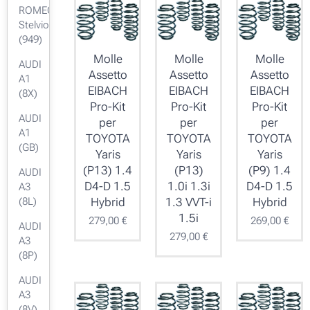
ROMEO
Stelvio
(949)
Molle
Molle
Molle
AUDI
Assetto
Assetto
Assetto
A1
EIBACH
EIBACH
EIBACH
(8X)
Pro-Kit
Pro-Kit
Pro-Kit
AUDI
per
per
per
A1
TOYOTA
TOYOTA
TOYOTA
(GB)
Yaris
Yaris
Yaris
(P13) 1.4
(P13)
(P9) 1.4
AUDI
D4-D 1.5
1.0i 1.3i
D4-D 1.5
A3
Hybrid
1.3 VVT-i
Hybrid
(8L)
1.5i
279,00
€
269,00
€
AUDI
279,00
€
A3
(8P)
AUDI
A3
(8V)