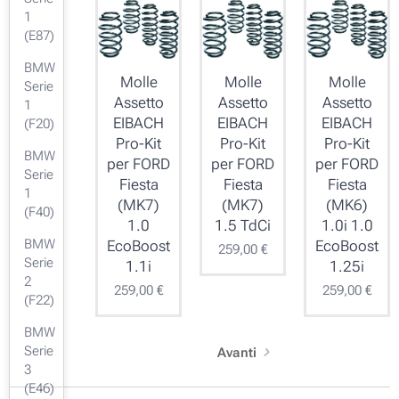
1
(E87)
BMW
Molle
Molle
Molle
Serie
Assetto
Assetto
Assetto
1
EIBACH
EIBACH
EIBACH
(F20)
Pro-Kit
Pro-Kit
Pro-Kit
BMW
per FORD
per FORD
per FORD
Serie
Fiesta
Fiesta
Fiesta
1
(MK7)
(MK7)
(MK6)
(F40)
1.0
1.5 TdCi
1.0i 1.0
BMW
EcoBoost
EcoBoost
259,00
€
Serie
1.1i
1.25i
2
259,00
€
259,00
€
(F22)
BMW
Serie
Avanti
3
(E46)