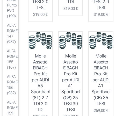
TFSI 2.0
TDI
TFSI 2.0
Punto
TFSI
TFSI
319,00
€
EVO
319,00
€
319,00
€
(199)
ALFA
ROMEO
147
(937)
ALFA
Molle
Molle
Molle
ROMEO
Assetto
Assetto
Assetto
155
(167)
EIBACH
EIBACH
EIBACH
Pro-Kit
Pro-Kit
Pro-Kit
ALFA
per AUDI
per AUDI
per AUDI
ROMEO
A5
A1
A1
156
Sportback
Sportback
Sportback
(932)
(8T) 2.7
(GB) 25
(GB) 35
ALFA
TDI 3.0
TFSI 30
TFSI
ROMEO
TDI
TFSI
269,00
€
159