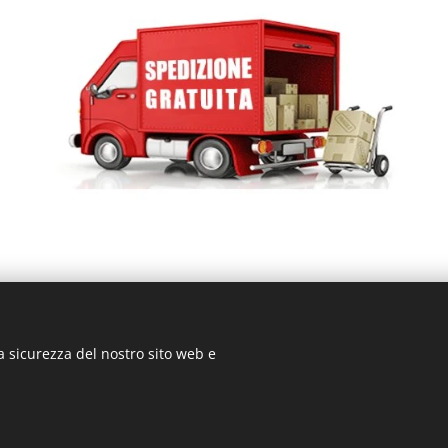
a sicurezza del nostro sito web e
rizio Signorino sas - Via Legnano 9 - 10128 - Torino (TO) - P.
© 2024 ST-GARAGE All Rights Reserved
Cookies