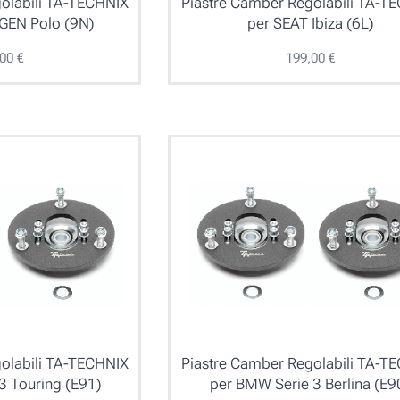
olabili TA-TECHNIX
Piastre Camber Regolabili TA-T
EN Polo (9N)
per SEAT Ibiza (6L)
,00
€
199,00
€
olabili TA-TECHNIX
Piastre Camber Regolabili TA-T
3 Touring (E91)
per BMW Serie 3 Berlina (E9