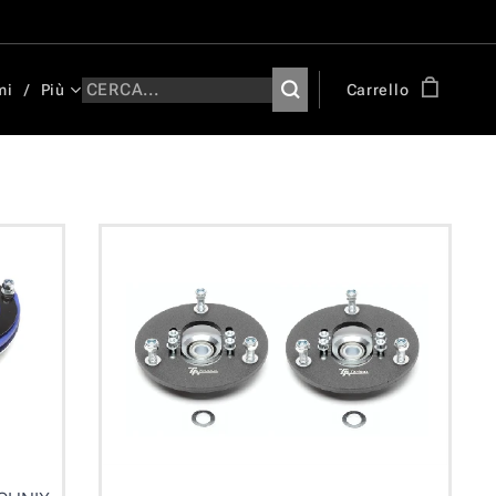
mi
Più
Carrello