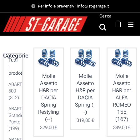
Per info e preventivi: info@st-garage.it
Cerca
Categorie
Tutti
i
prodotti
Molle
Molle
Molle
Assetto
Assetto
Assetto
ABARTH
H&R per
H&R per
H&R per
500
DACIA
DACIA
ALFA
(312)
Spring
Spring (-
ROMEO
ABARTH
Restyling
-)
155
Grande
(--)
(167)
319,00
€
Punto
329,00
€
349,00
€
(199)
ABARTH