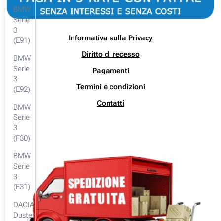
BMW
Serie
3
Informativa sulla Privacy
(E91)
Diritto di recesso
BMW
Serie
Pagamenti
3
Termini e condizioni
(E92)
Contatti
BMW
Serie
3
(F30)
BMW
Serie
3
(F31)
DACIA
Duster