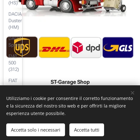
(HS)
DACIA
Duster
(HM)
DACIA
Spring
FIAT
500
(312)
FIAT
ST-Garage Shop
Bravo
Performance & Racing Parts
(198)
Utilizziamo i cookie per consentire il corretto funzionamento
FIAT
e la sicurezza del nostro sito web e per offrirti la migliore
Grande
esperienza utente possibile.
Punto
ST-GARAGE di Fabrizio Signorino sas - Via Legnano 9 -
(199)
Accetta solo i necessari
Accetta tutti
10128 - Torino (TO) - P. iva: 10161030019
FIAT
© 2024 ST-GARAGE All Rights Reserved