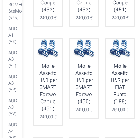
Coupè
Cabrio
Coupè
ROMEO
(453)
(453)
(451)
Stelvio
(949)
249,00
€
249,00
€
249,00
€
AUDI
A1
(8X)
AUDI
A3
Molle
Molle
Molle
(8L)
Assetto
Assetto
Assetto
AUDI
H&R per
H&R per
H&R per
A3
SMART
SMART
FIAT
(8P)
Fortwo
Fortwo
Punto
AUDI
Cabrio
(450)
(188)
A3
(451)
249,00
€
259,00
€
(8V)
249,00
€
AUDI
A4
(B8)