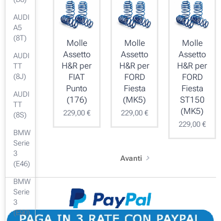
AUDI
A5
(8T)
Molle
Molle
Molle
Assetto
Assetto
Assetto
AUDI
H&R per
H&R per
H&R per
TT
FIAT
FORD
FORD
(8J)
Punto
Fiesta
Fiesta
AUDI
(176)
(MK5)
ST150
TT
(MK5)
229,00
€
229,00
€
(8S)
229,00
€
BMW
Serie
3
Avanti
(E46)
BMW
Serie
3
(E90)