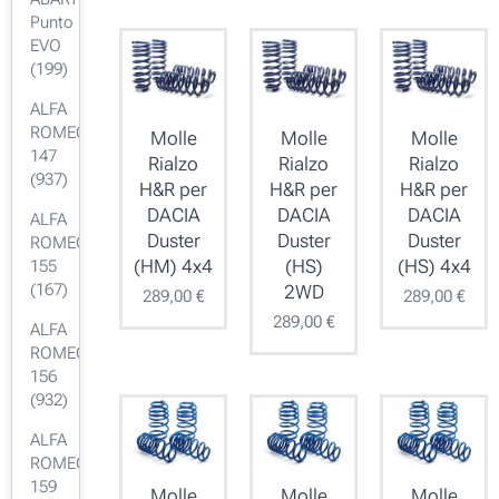
Punto
EVO
(199)
ALFA
ROMEO
Molle
Molle
Molle
147
Rialzo
Rialzo
Rialzo
(937)
H&R per
H&R per
H&R per
DACIA
DACIA
DACIA
ALFA
Duster
Duster
Duster
ROMEO
(HM) 4x4
(HS)
(HS) 4x4
155
(167)
2WD
289,00
€
289,00
€
289,00
€
ALFA
ROMEO
156
(932)
ALFA
ROMEO
159
Molle
Molle
Molle