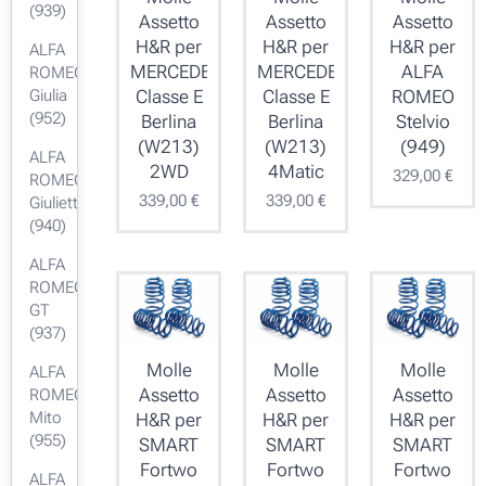
(939)
Assetto
Assetto
Assetto
H&R per
H&R per
H&R per
ALFA
MERCEDES
MERCEDES
ALFA
ROMEO
Classe E
Classe E
ROMEO
Giulia
(952)
Berlina
Berlina
Stelvio
(W213)
(W213)
(949)
ALFA
2WD
4Matic
329,00
€
ROMEO
339,00
€
339,00
€
Giulietta
(940)
ALFA
ROMEO
GT
(937)
Molle
Molle
Molle
ALFA
Assetto
Assetto
Assetto
ROMEO
Mito
H&R per
H&R per
H&R per
(955)
SMART
SMART
SMART
Fortwo
Fortwo
Fortwo
ALFA