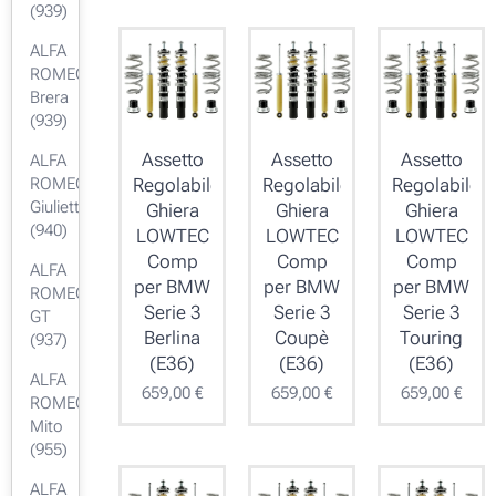
(939)
ALFA
ROMEO
Brera
(939)
Assetto
Assetto
Assetto
ALFA
ROMEO
Regolabile
Regolabile
Regolabile
Giulietta
Ghiera
Ghiera
Ghiera
(940)
LOWTEC
LOWTEC
LOWTEC
Comp
Comp
Comp
ALFA
per BMW
per BMW
per BMW
ROMEO
Serie 3
Serie 3
Serie 3
GT
Berlina
Coupè
Touring
(937)
(E36)
(E36)
(E36)
ALFA
659,00
€
659,00
€
659,00
€
ROMEO
Mito
(955)
ALFA