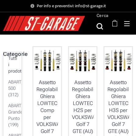
Per info e preventivi: info@st-garage.it
Cerca
Categorie
Tutti
i
prodotti
ABARTH
Assetto
Assetto
Assetto
500
Regolabile
Regolabile
Regolabile
(312)
Ghiera
Ghiera
Ghiera
LOWTEC
LOWTEC
LOWTEC
ABARTH
Comp
H2S per
H3S per
Grande
per
VOLKSWAGEN
VOLKSWAG
Punto
VOLKSWAGEN
Golf 7
Golf 7
(199)
Golf 7
GTE (AU)
GTE (AU)
ABARTH