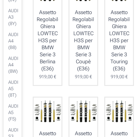
AUDI
Assetto
Assetto
Assetto
A3
Regolabile
Regolabile
Regolabile
(8Y)
Ghiera
Ghiera
Ghiera
LOWTEC
LOWTEC
LOWTEC
AUDI
H3S per
H3S per
H3S per
A4
BMW
BMW
BMW
(B8)
Serie 3
Serie 3
Serie 3
AUDI
Berlina
Coupè
Touring
A4
(E36)
(E36)
(E36)
(8W)
919,00
€
919,00
€
919,00
€
AUDI
A5
(8T)
AUDI
A5
(F5)
AUDI
Assetto
Assetto
Assetto
S3