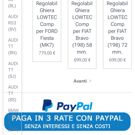
Regolabile
Regolabile
Regolabile
(8L)
Ghiera
Ghiera
Ghiera
AUDI
LOWTEC
LOWTEC
LOWTEC
RS3
Comp
Comp
Comp
(8V)
per FORD
per FIAT
per FIAT
Fiesta
Bravo
Bravo
AUDI
(MK7)
(198) 58
(198) 72
TT
mm.
mm.
(8N)
779,00
€
699,00
€
699,00
€
AUDI
TT
(8J)
Avanti
AUDI
TT
(8S)
BMW
Serie
1
(E87)