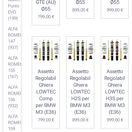
GTE (AU)
Ø55
Ø55
Punto
Ø55
899,00
€
999,00
€
EVO
799,00
€
(199)
ALFA
ROMEO
147
(937)
ALFA
ROMEO
155
Assetto
Assetto
Assetto
(167)
Regolabile
Regolabile
Regolabile
Ghiera
Ghiera
Ghiera
ALFA
LOWTEC
LOWTEC
LOWTEC
ROMEO
Comp
H2S per
H3S per
156
per BMW
BMW M3
BMW M3
(932)
M3 (E36)
(E36)
(E36)
ALFA
799,00
€
899,00
€
999,00
€
ROMEO
159