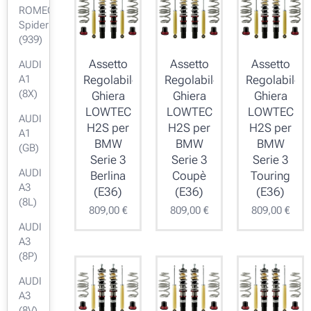
ROMEO
Spider
(939)
Assetto
Assetto
Assetto
AUDI
A1
Regolabile
Regolabile
Regolabile
(8X)
Ghiera
Ghiera
Ghiera
LOWTEC
LOWTEC
LOWTEC
AUDI
H2S per
H2S per
H2S per
A1
BMW
BMW
BMW
(GB)
Serie 3
Serie 3
Serie 3
AUDI
Berlina
Coupè
Touring
A3
(E36)
(E36)
(E36)
(8L)
809,00
€
809,00
€
809,00
€
AUDI
A3
(8P)
AUDI
A3
(8V)