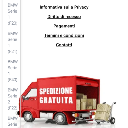
BMW
Informativa sulla Privacy
Serie
Diritto di recesso
1
(F20)
Pagamenti
BMW
Termini e condizioni
Serie
Contatti
1
(F21)
BMW
Serie
1
(F40)
BMW
Serie
2
(F22)
BMW
Serie