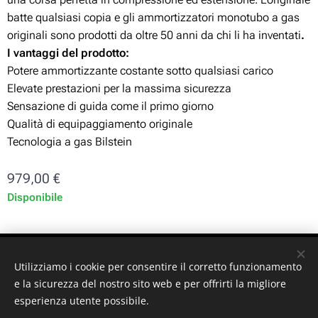
batte qualsiasi copia e gli ammortizzatori monotubo a gas
originali sono prodotti da oltre 50 anni da chi li ha inventati
.
I vantaggi del prodotto:
Potere ammortizzante costante sotto qualsiasi carico
Elevate prestazioni per la massima sicurezza
Sensazione di guida come il primo giorno
Qualità di equipaggiamento originale
Tecnologia a gas Bilstein
979,00
€
Disponibile
ST-GARAGE di Fabrizio Signorino sas - Via Legnano 9 -
Utilizziamo i cookie per consentire il corretto funzionamento
10128 - Torino (TO) - P. iva: 10161030019
e la sicurezza del nostro sito web e per offrirti la migliore
esperienza utente possibile.
© 2024 ST-GARAGE All Rights Reserved