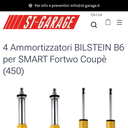
Per info e preventivi: info@st-garage.it
Cerca
4 Ammortizzatori BILSTEIN B6
per SMART Fortwo Coupè
(450)