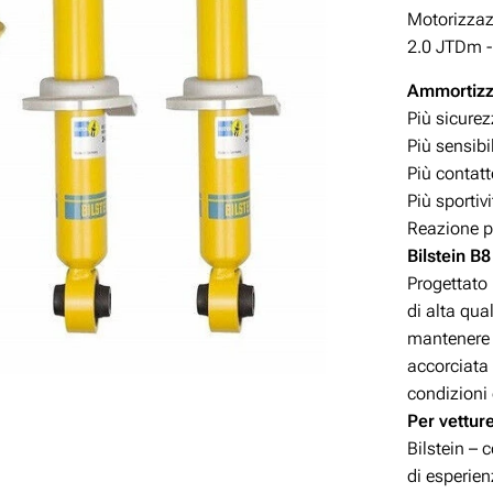
Motorizza
2.0 JTDm -
Ammortizza
Più sicure
Più sensibi
Più contatt
Più sportiv
Reazione p
Bilstein B8
Progettato
di alta qua
mantenere 
accorciata 
condizioni 
Per vettur
Bilstein –
di esperie