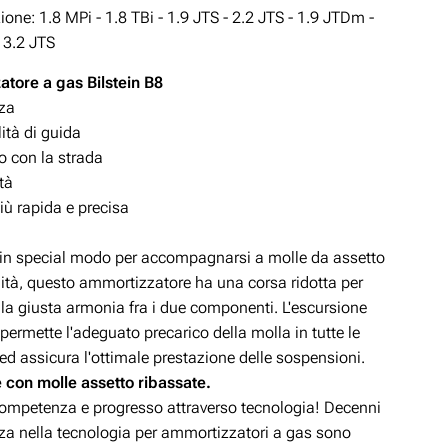
zione:
1.8 MPi - 1.8 TBi - 1.9 JTS - 2.2 JTS - 1.9 JTDm -
 3.2 JTS
tore a gas Bilstein B8
zza
lità di guida
o con la strada
ità
iù rapida e precisa
 in special modo per accompagnarsi a molle da assetto
lità, questo ammortizzatore ha una corsa ridotta per
la giusta armonia fra i due componenti. L'escursione
permette l'adeguato precarico della molla in tutte le
ed assicura l'ottimale prestazione delle sospensioni.
e con molle assetto ribassate.
 competenza e progresso attraverso tecnologia! Decenni
nza nella tecnologia per ammortizzatori a gas sono