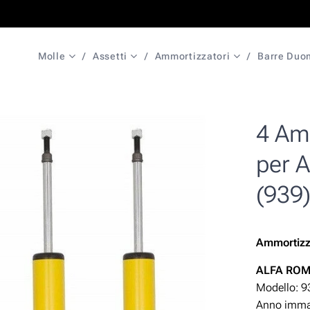
Molle
Assetti
Ammortizzatori
Barre Duo
4 Am
per 
(939
Ammortizz
A
LFA ROM
Modello: 9
Anno immat