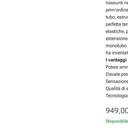
riassunti n
prim'ordine
tubo, estru
perfetta te
elastiche,
estensione.
monotubo a 
ha inventat
I vantaggi
Potere amm
Elevate pr
Sensazione
Qualità di
Tecnologia 
949,0
Disponibil