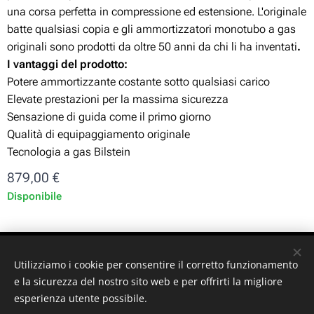
una corsa perfetta in compressione ed estensione. L'originale
batte qualsiasi copia e gli ammortizzatori monotubo a gas
originali sono prodotti da oltre 50 anni da chi li ha inventati
.
I vantaggi del prodotto:
Potere ammortizzante costante sotto qualsiasi carico
Elevate prestazioni per la massima sicurezza
Sensazione di guida come il primo giorno
Qualità di equipaggiamento originale
Tecnologia a gas Bilstein
879,00
€
Disponibile
ST-GARAGE di Fabrizio Signorino sas - Via Legnano 9 -
Utilizziamo i cookie per consentire il corretto funzionamento
10128 - Torino (TO) - P. iva: 10161030019
e la sicurezza del nostro sito web e per offrirti la migliore
esperienza utente possibile.
© 2024 ST-GARAGE All Rights Reserved