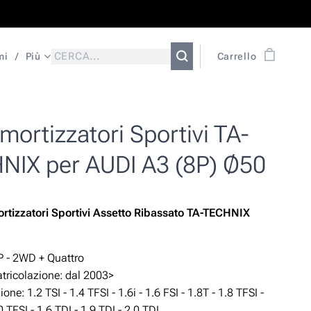
mi
Più
Carrello
ortizzatori Sportivi TA-
NIX per AUDI A3 (8P) Ø50
rtizzatori Sportivi Assetto Ribassato TA-TECHNIX
P - 2WD + Quattro
ricolazione: dal 2003>
ne: 1.2 TSI - 1.4 TFSI - 1.6i - 1.6 FSI - 1.8T - 1.8 TFSI -
0 TFSI - 1.6 TDI - 1.9 TDI - 2.0 TDI