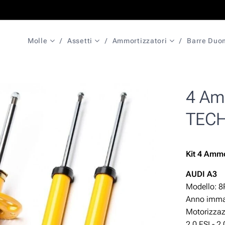
Molle
Assetti
Ammortizzatori
Barre Duo
4 Amm
TECH
Kit 4 Ammo
AUDI A3
Modello: 8
Anno immat
Motorizzazio
2.0 FSI - 2.