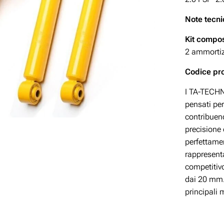
Note tecni
Kit compos
2 ammortizz
Codice p
I TA-TECHNI
pensati per
contribuend
precisione
perfettamen
rappresent
competitivo
dai 20 mm. 
principali 