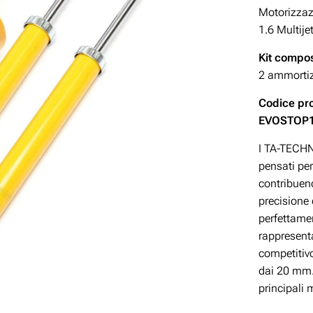
Motorizza
1.6 Multijet
Kit compos
2 ammortizz
Codice pr
EVOSTOP
I TA-TECHNI
pensati per
contribuend
precisione
perfettamen
rappresent
competitivo
dai 20 mm. 
principali 