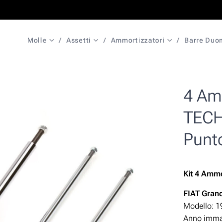
Molle
Assetti
Ammortizzatori
Barre Duo
4 Amm
TECH
Punt
Kit 4 Ammo
FIAT Gran
Modello: 1
Anno immat