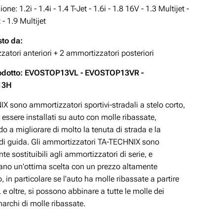
zione:
1.2i - 1.4i - 1.4 T-Jet - 1.6i - 1.8 16V - 1.3 Multijet -
 - 1.9 Multijet
to da:
atori anteriori + 2 ammortizzatori posteriori
odotto: EVOSTOP13VL - EVOSTOP13VR -
13H
X sono ammortizzatori sportivi-stradali a stelo corto,
 essere installati su auto con molle ribassate,
o a migliorare di molto la tenuta di strada e la
 di guida. Gli ammortizzatori TA-TECHNIX sono
te sostituibili agli ammortizzatori di serie, e
ano un'ottima scelta con un prezzo altamente
, in particolare se l'auto ha molle ribassate a partire
e oltre, si possono abbinare a tutte le molle dei
marchi di molle ribassate.