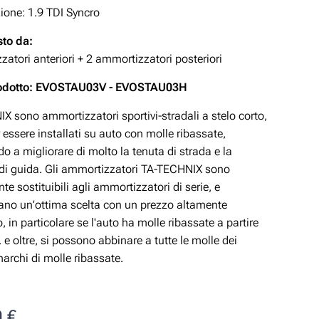
zione:
1.9 TDI
Syncro
to da:
atori anteriori + 2 ammortizzatori posteriori
odotto: EVOSTAU03V - EVOSTAU03H
X sono ammortizzatori sportivi-stradali a stelo corto,
 essere installati su auto con molle ribassate,
o a migliorare di molto la tenuta di strada e la
 di guida. Gli ammortizzatori TA-TECHNIX sono
te sostituibili agli ammortizzatori di serie, e
ano un'ottima scelta con un prezzo altamente
, in particolare se l'auto ha molle ribassate a partire
e oltre, si possono abbinare a tutte le molle dei
marchi di molle ribassate.
0
€