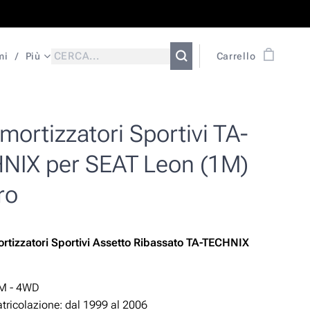
mi
Più
Carrello
ortizzatori Sportivi TA-
NIX per SEAT Leon (1M)
ro
rtizzatori Sportivi Assetto Ribassato TA-TECHNIX
n
1M - 4WD
ricolazione: dal 1999 al 2006