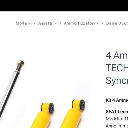
Molle
Assetti
Ammortizzatori
Barre Duo
4 Amm
TECH
Sync
Kit 4 Ammo
SEAT Leo
Modello: 
Anno immat