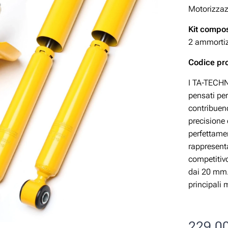
Motorizza
Kit compos
2 ammortizz
Codice pr
I TA-TECHNI
pensati per
contribuend
precisione
perfettamen
rappresent
competitivo
dai 20 mm. 
principali 
229,0