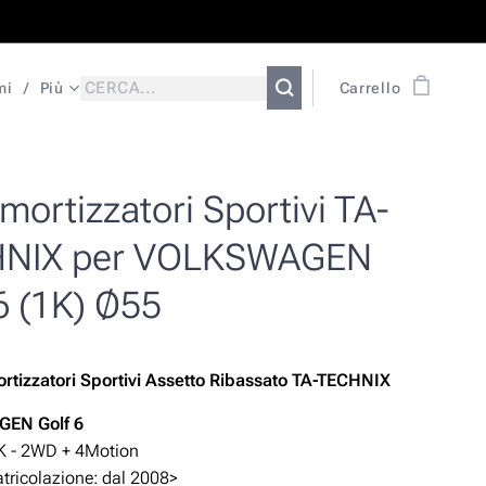
mi
Più
Carrello
ortizzatori Sportivi TA-
NIX per VOLKSWAGEN
6 (1K) Ø55
rtizzatori Sportivi Assetto Ribassato TA-TECHNIX
AGEN
Golf
6
K - 2WD +
4Motion
ricolazione: dal 2008>