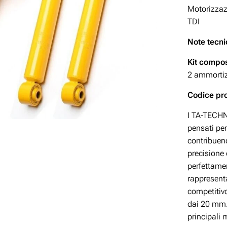
Motorizzazio
TDI
Note tecni
Kit compos
2 ammortizz
Codice p
I TA-TECHNI
pensati per
contribuend
precisione
perfettamen
rappresent
competitivo
dai 20 mm. 
principali 