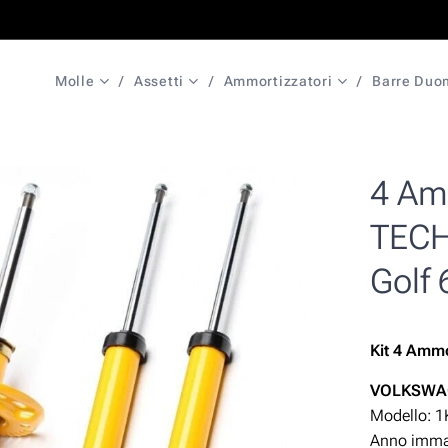
Molle
Assetti
Ammortizzatori
Barre Duo
4 Amm
TECH
Golf 
Kit 4 Ammo
VOLKSW
Modello: 1
Anno immat