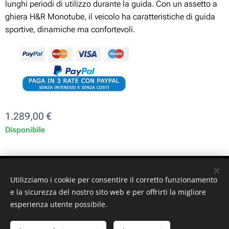
lunghi periodi di utilizzo durante la guida. Con un assetto a
ghiera H&R Monotube, il veicolo ha caratteristiche di guida
sportive, dinamiche ma confortevoli.
1.289,00
€
Disponibile
ST-GARAGE di Fabrizio Signorino sas - Via Legnano 9 -
Utilizziamo i cookie per consentire il corretto funzionamento
10128 - Torino (TO) - P. iva: 10161030019
e la sicurezza del nostro sito web e per offrirti la migliore
esperienza utente possibile.
© 2024 ST-GARAGE All Rights Reserved
Cookies