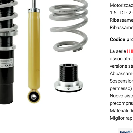
Motorizzazi
1.6 TDI - 2
Ribassamen
Ribassamen
Codice pr
La serie
H
associata a
versione s
Abbassamen
Sospensioni
permesso)
Nuovo siste
precompres
Materiali d
Miglior ra