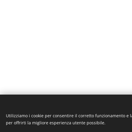
Utilizziamo i cookie per consentire il corretto funzionamento e l
ST-GARAGE di Fab
per offrirti la migliore esperienza utente possibile.