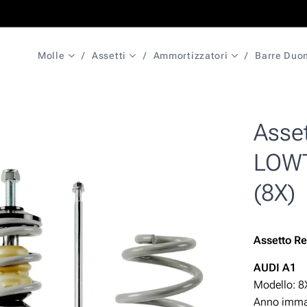
Molle
Assetti
Ammortizzatori
Barre Duo
Asset
LOWT
(8X)
Assetto Re
AUDI A1
Modello: 8
Anno immat