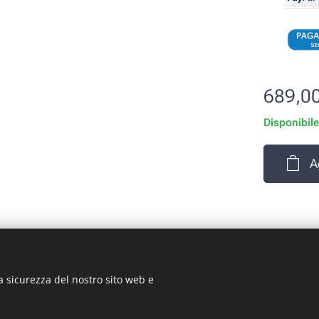
689,0
Disponibil
A
a sicurezza del nostro sito web e
rizio Signorino sas - Via Legnano 9 - 10128 - Torino (TO) - P.
© 2024 ST-GARAGE All Rights Reserved