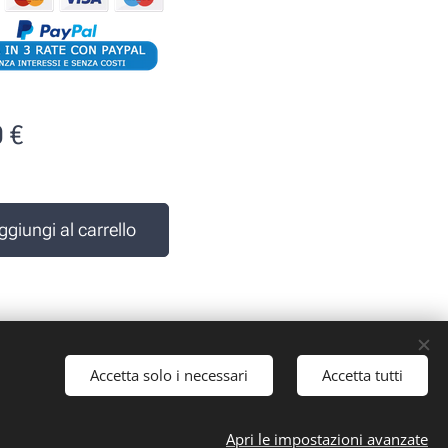
0
€
e
ggiungi al carrello
Accetta solo i necessari
Accetta tutti
 iva: 10161030019
Apri le impostazioni avanzate