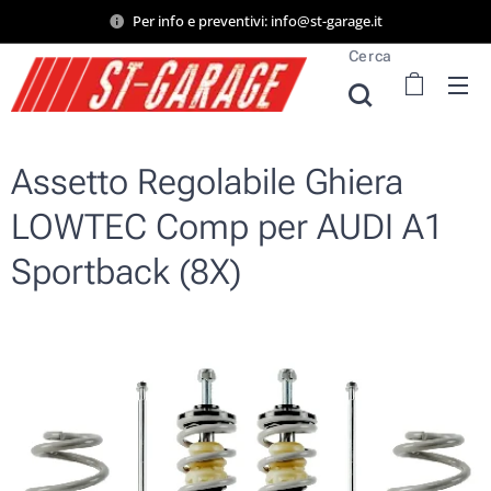
Per info e preventivi: info@st-garage.it
Cerca
Assetto Regolabile Ghiera
LOWTEC Comp per AUDI A1
Sportback (8X)