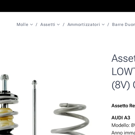
Molle
Assetti
Ammortizzatori
Barre Duo
Asset
LOWT
(8V)
Assetto Re
AUDI A3
Modello: 8
Anno immat