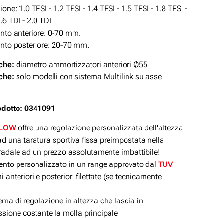
zione:
1.0 TFSI - 1.2 TFSI - 1.4 TFSI - 1.5 TFSI - 1.8 TFSI -
1.6 TDI - 2.0 TDI
to anteriore: 0-70 mm.
to posteriore: 20-70 mm.
iche:
diametro ammortizzatori anteriori Ø55
iche:
solo modelli con sistema Multilink su asse
odotto: 0341091
ILOW
offre una regolazione personalizzata dell'altezza
d una taratura sportiva fissa preimpostata nella
tradale ad un prezzo assolutamente imbattibile!
to personalizzato in un range approvato dal
TUV
 anteriori e posteriori filettate (se tecnicamente
ma di regolazione in altezza che lascia in
sione costante la molla principale