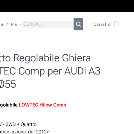
mi
Più
Carrello
to Regolabile Ghiera
EC Comp per AUDI A3
 Ø55
golabile
LOWTEC Hilow Comp
V - 2WD + Quattro
ricolazione: dal 2012>