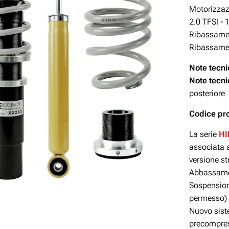
Motorizza
2.0 TFSI - 
Ribassamen
Ribassamen
Note tecn
Note tecn
posteriore
Codice pr
La serie
H
associata a
versione s
Abbassamen
Sospensioni
permesso)
Nuovo siste
precompres