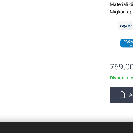
Materiali d
Miglior ra
769,0
Disponibil
A