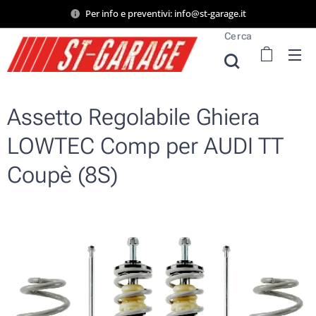
Per info e preventivi: info@st-garage.it
Cerca
Assetto Regolabile Ghiera
LOWTEC Comp per AUDI TT
Coupè (8S)