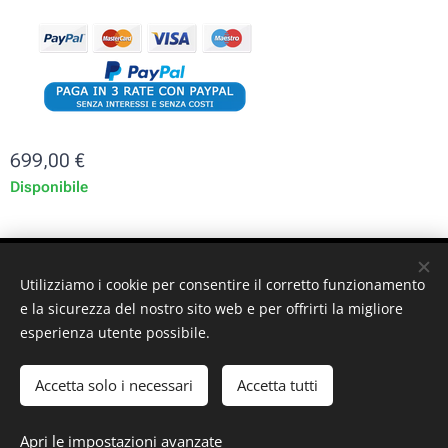
699,00
€
Disponibile
ST-GARAGE di Fabrizio Signorino sas - Via Legnano 9 -
Utilizziamo i cookie per consentire il corretto funzionamento
10128 - Torino (TO) - P. iva: 10161030019
e la sicurezza del nostro sito web e per offrirti la migliore
esperienza utente possibile.
© 2024 ST-GARAGE All Rights Reserved
Cookies
Accetta solo i necessari
Accetta tutti
Aggiungi al carrello
Apri le impostazioni avanzate