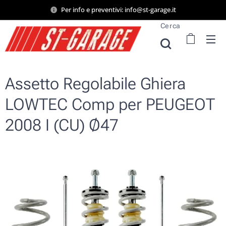
Per info e preventivi: info@st-garage.it
Cerca
Assetto Regolabile Ghiera
LOWTEC Comp per PEUGEOT
2008 I (CU) Ø47