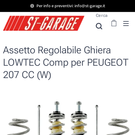
Per info e preventivi: info@st-garage.it
Cerca
Assetto Regolabile Ghiera
LOWTEC Comp per PEUGEOT
207 CC (W)