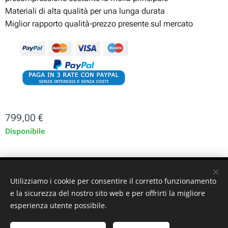
Materiali di alta qualità per una lunga durata
Miglior rapporto qualità-prezzo presente sul mercato
799,00
€
Disponibile
ST-GARAGE di Fabrizio Signorino sas - Via Legnano 9 -
Utilizziamo i cookie per consentire il corretto funzionamento
10128 - Torino (TO) - P. iva: 10161030019
e la sicurezza del nostro sito web e per offrirti la migliore
esperienza utente possibile.
© 2024 ST-GARAGE All Rights Reserved
Cookies