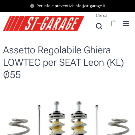
Per info e preventivi: info@st-garage.it
Cerca
Assetto Regolabile Ghiera
LOWTEC per SEAT Leon (KL)
Ø55