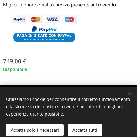
Miglior rapporto qualità-prezzo presente sul mercato
749,00
€
Disponibile
ST-GARAGE di Fabrizio Signorino sas - Via Legnano 9 -
Utilizziamo i cookie per consentire il corretto funzionamento
10128 - Torino (TO) - P. iva: 10161030019
e la sicurezza del nostro sito web e per offrirti la migliore
esperienza utente possibile.
© 2024 ST-GARAGE All Rights Reserved
Cookies
Accetta solo i necessari
Accetta tutti