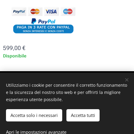
599,00
€
Disponibile
ST-GARAGE di Fabrizio Signorino sas - Via Legnano 9 -
Utilizziamo i cookie per consentire il corretto funzionamento
10128 - Torino (TO) - P. iva: 10161030019
e la sicurezza del nostro sito web e per offrirti la migliore
esperienza utente possibile.
© 2024 ST-GARAGE All Rights Reserved
Cookies
Accetta solo i necessari
Accetta tutti
Aggiungi al carrello
Apri le impostazioni avanzate