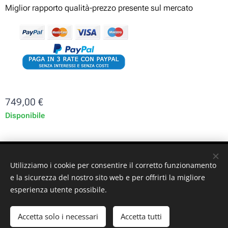
Miglior rapporto qualità-prezzo presente sul mercato
749,00
€
Disponibile
ST-GARAGE di Fabrizio Signorino sas - Via Legnano 9 -
Utilizziamo i cookie per consentire il corretto funzionamento
10128 - Torino (TO) - P. iva: 10161030019
e la sicurezza del nostro sito web e per offrirti la migliore
esperienza utente possibile.
© 2024 ST-GARAGE All Rights Reserved
Cookies
Accetta solo i necessari
Accetta tutti