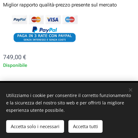
Miglior rapporto qualità-prezzo presente sul mercato
749,00
€
Disponibile
ST-GARAGE di Fabrizio Signorino sas - Via Legnano 9 -
Utilizziamo i cookie per consentire il corretto funzionamento
10128 - Torino (TO) - P. iva: 10161030019
e la sicurezza del nostro sito web e per offrirti la migliore
esperienza utente possibile.
© 2024 ST-GARAGE All Rights Reserved
Cookies
Accetta solo i necessari
Accetta tutti