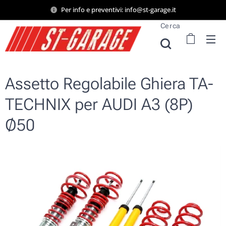
Per info e preventivi: info@st-garage.it
Cerca
Assetto Regolabile Ghiera TA-
TECHNIX per AUDI A3 (8P)
Ø50