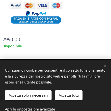
299,00
€
Disponibile
ST-GARAGE di Fabrizio Signorino sas - Via Legnano 9 -
Utilizziamo i cookie per consentire il corretto funzionamento
10128 - Torino (TO) - P. iva: 10161030019
e la sicurezza del nostro sito web e per offrirti la migliore
esperienza utente possibile.
© 2024 ST-GARAGE All Rights Reserved
Cookies
Accetta solo i necessari
Accetta tutti
Aggiungi al carrello
Apri le impostazioni avanzate