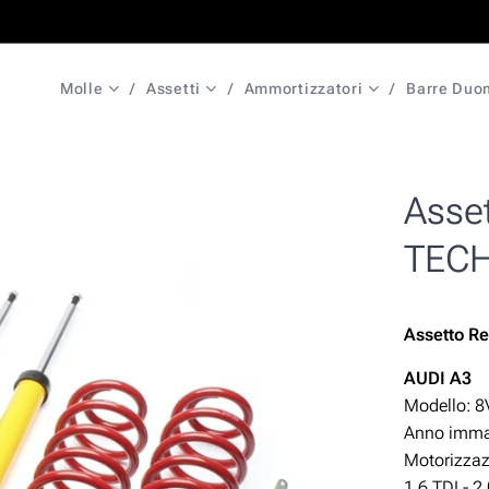
Molle
Assetti
Ammortizzatori
Barre Duo
Asset
TECH
Assetto
Re
AUDI A3
Modello: 8
Anno immat
Motorizzazi
1.6 TDI - 2