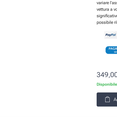
variare l'a
vettura a v
significati
possibile r
349,0
Disponibil
A