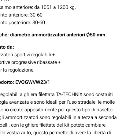
simo anteriore: da 1051 a 1200 kg.
to anteriore: 30-60
to posteriore: 30-60
che: diametro ammortizzatori anteriori Ø50 mm.
to da:
atori sportivi regolabili +
rtive progressive ribassate +
r la regolazione.
rodotto: EVOGWVW23/1
 regolabili a ghiera filettata TA-TECHNIX sono costruiti
gia avanzata e sono ideali per l'uso stradale, le molle
 sono create appositamente per questo tipo di assetto
gli ammortizzatori sono regolabili in altezza a seconda
delli, con le ghiere filettate del kit potete cambiare
ella vostra auto, questo permette di avere la libertà di