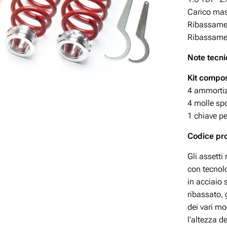
Carico mas
Ribassamen
Ribassamen
Note tecni
Kit compos
4 ammortizz
4 molle spo
1 chiave pe
Codice p
Gli assetti
con tecnolo
in acciaio
ribassato, 
dei vari mo
l'altezza d