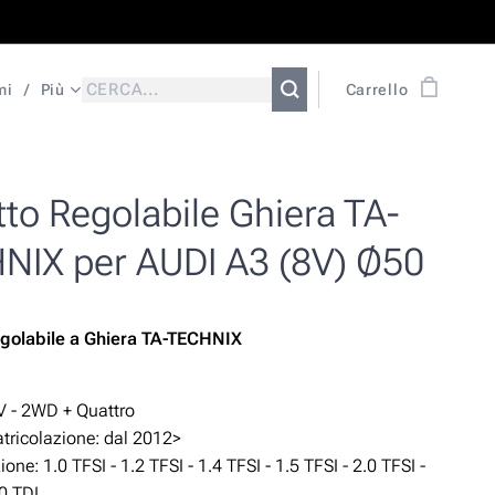
mi
Più
Carrello
to Regolabile Ghiera TA-
NIX per AUDI A3 (8V) Ø50
golabile
a Ghiera TA-TECHNIX
V - 2WD + Quattro
ricolazione: dal 2012>
one: 1.0 TFSI - 1.2 TFSI - 1.4 TFSI - 1.5 TFSI - 2.0 TFSI -
.0 TDI