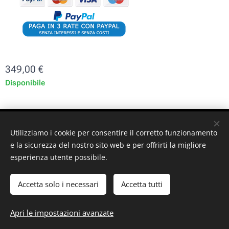
349,00
€
Disponibile
ST-GARAGE di Fabrizio Signorino sas - Via Legnano 9 -
Utilizziamo i cookie per consentire il corretto funzionamento
10128 - Torino (TO) - P. iva: 10161030019
e la sicurezza del nostro sito web e per offrirti la migliore
esperienza utente possibile.
© 2024 ST-GARAGE All Rights Reserved
Cookies
Accetta solo i necessari
Accetta tutti
Aggiungi al carrello
Apri le impostazioni avanzate