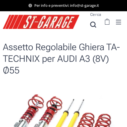
Per info e preventivi: info@st-garage.it
Cerca
Assetto Regolabile Ghiera TA-
TECHNIX per AUDI A3 (8V)
Ø55