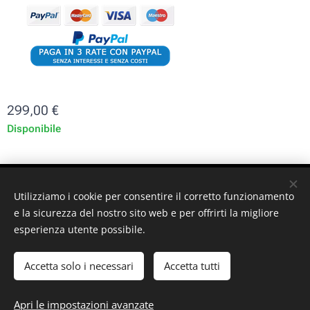
299,00
€
Disponibile
ST-GARAGE di Fabrizio Signorino sas - Via Legnano 9 -
Utilizziamo i cookie per consentire il corretto funzionamento
10128 - Torino (TO) - P. iva: 10161030019
e la sicurezza del nostro sito web e per offrirti la migliore
esperienza utente possibile.
© 2024 ST-GARAGE All Rights Reserved
Cookies
Accetta solo i necessari
Accetta tutti
Aggiungi al carrello
Apri le impostazioni avanzate