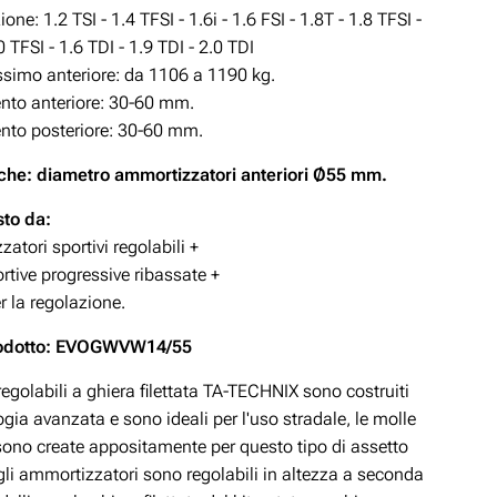
ne: 1.2 TSI - 1.4 TFSI - 1.6i - 1.6 FSI - 1.8T - 1.8 TFSI -
0 TFSI - 1.6 TDI - 1.9 TDI - 2.0 TDI
simo anteriore: da 1106 a 1190 kg.
to anteriore: 30-60
mm.
to posteriore: 30-60
mm.
che: diametro ammortizzatori anteriori Ø55 mm.
to da:
atori sportivi regolabili +
rtive progressive ribassate +
r la regolazione.
rodotto: EVOGWVW14/55
 regolabili a ghiera filettata TA-TECHNIX sono costruiti
gia avanzata e sono ideali per l'uso stradale, le molle
 sono create appositamente per questo tipo di assetto
gli ammortizzatori sono regolabili in altezza a seconda