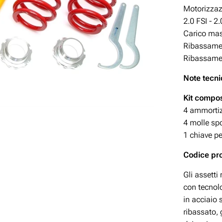
Motorizzazio
2.0 FSI - 2.
Carico mas
Ribassamen
Ribassamen
Note tecni
Kit compos
4 ammortizz
4 molle spo
1 chiave pe
Codice p
Gli assetti
con tecnolo
in acciaio
ribassato, 