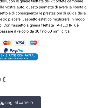
delli, con le ghiere filettate del kit potete cambiare
ella vostra auto, questo permette di avere la libertà di
ssetto e di conseguenza le prestazioni di guida della
ostro piacere. L'aspetto estetico migliorerà in modo
vo. Con l'assetto a ghiera filettata TA-TECHNIX è
ibassare il veicolo da 30 fino 60 mm. circa.
0
€
e
ggiungi al carrello