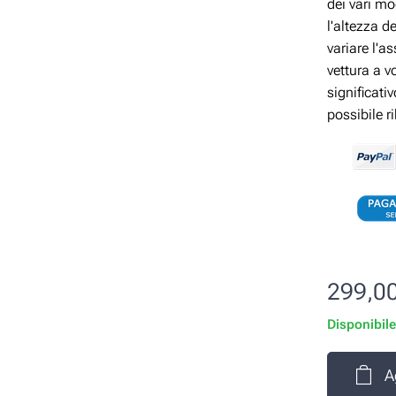
dei vari mo
l'altezza d
variare l'a
vettura a v
significati
possibile r
299,0
Disponibil
A