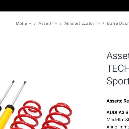
Molle
Assetti
Ammortizzatori
Barre Duo
Asset
TECH
Spor
Assetto
Re
AUDI A3
S
Modello: 8
Anno immat