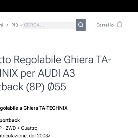
mi
Più
Carrello
to Regolabile Ghiera TA-
NIX per AUDI A3
tback (8P) Ø55
golabile
a Ghiera TA-TECHNIX
portback
P - 2WD + Quattro
ricolazione: dal 2003>