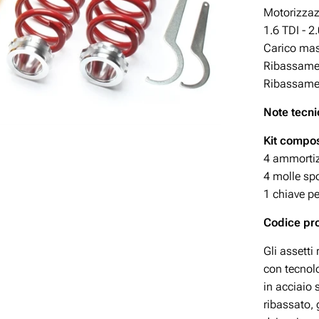
Motorizzazi
1.6 TDI - 2
Carico mas
Ribassamen
Ribassamen
Note tecni
Kit compos
4 ammortizz
4 molle spo
1 chiave pe
Codice p
Gli assetti
con tecnolo
in acciaio
ribassato, 