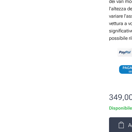
dei vari mo
l'altezza d
variare l'a
vettura a v
significati
possibile r
349,0
Disponibil
A