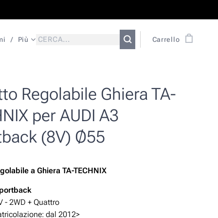
mi
Più
Carrello
to Regolabile Ghiera TA-
NIX per AUDI A3
tback (8V) Ø55
golabile
a Ghiera TA-TECHNIX
portback
V - 2WD + Quattro
ricolazione: dal 2012>