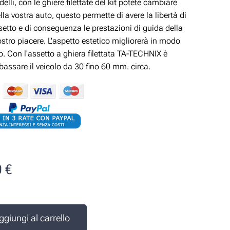
delli, con le ghiere filettate del kit potete cambiare
ella vostra auto, questo permette di avere la libertà di
ssetto e di conseguenza le prestazioni di guida della
ostro piacere. L'aspetto estetico migliorerà in modo
vo. Con l'assetto a ghiera filettata TA-TECHNIX è
ibassare il veicolo da 30 fino 60 mm. circa.
0
€
e
ggiungi al carrello