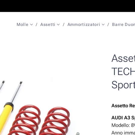
Molle
Assetti
Ammortizzatori
Barre Duo
Asset
TECH
Spor
Assetto
Re
AUDI A3
S
Modello: 8
Anno immat