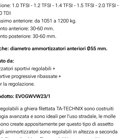
one: 1.0 TFSI - 1.2 TFSI - 1.4 TFSI - 1.5 TFSI - 2.0 TFSI -
.0 TDI
simo anteriore: da 1051 a 1200 kg.
to anteriore: 30-60
mm.
to posteriore: 30-60
mm.
che: diametro ammortizzatori anteriori Ø55 mm.
to da:
atori sportivi regolabili +
rtive progressive ribassate +
r la regolazione.
rodotto: EVOGWVW23/1
 regolabili a ghiera filettata TA-TECHNIX sono costruiti
gia avanzata e sono ideali per l'uso stradale, le molle
 sono create appositamente per questo tipo di assetto
gli ammortizzatori sono regolabili in altezza a seconda