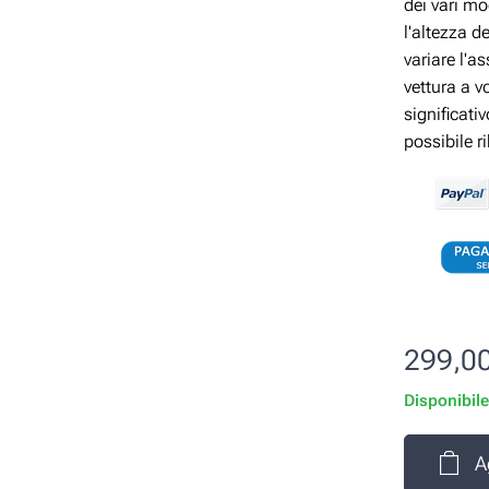
dei vari mo
l'altezza d
variare l'a
vettura a v
significati
possibile r
299,0
Disponibil
A