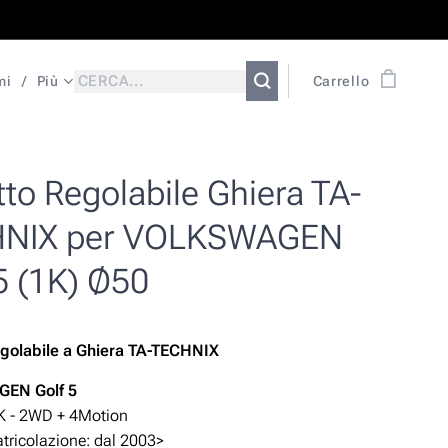
mi
Più
Carrello
to Regolabile Ghiera TA-
NIX per VOLKSWAGEN
5 (1K) Ø50
golabile
a Ghiera TA-TECHNIX
AGEN
Golf
5
K - 2WD +
4Motion
ricolazione: dal 2003>