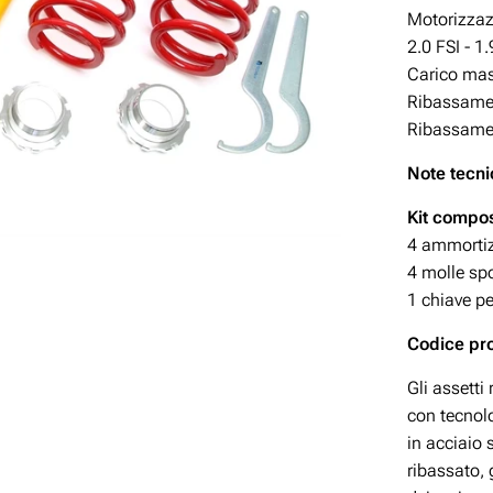
Motorizzazio
2.0 FSI - 1.
Carico mas
Ribassamen
Ribassamen
Note tecni
Kit compos
4 ammortizz
4 molle spo
1 chiave pe
Codice p
Gli assetti
con tecnolo
in acciaio
ribassato, 