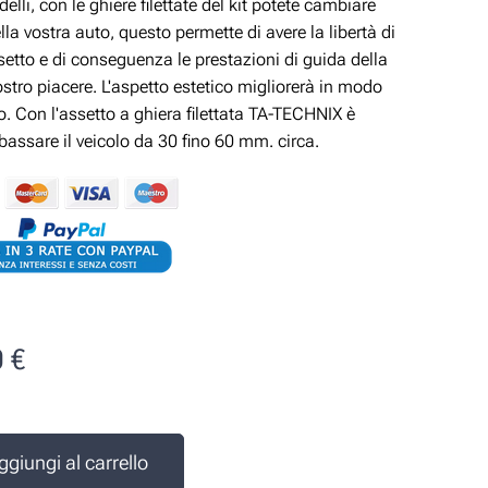
delli, con le ghiere filettate del kit potete cambiare
ella vostra auto, questo permette di avere la libertà di
ssetto e di conseguenza le prestazioni di guida della
ostro piacere. L'aspetto estetico migliorerà in modo
vo. Con l'assetto a ghiera filettata TA-TECHNIX è
ibassare il veicolo da 30 fino 60 mm. circa.
0
€
e
ggiungi al carrello