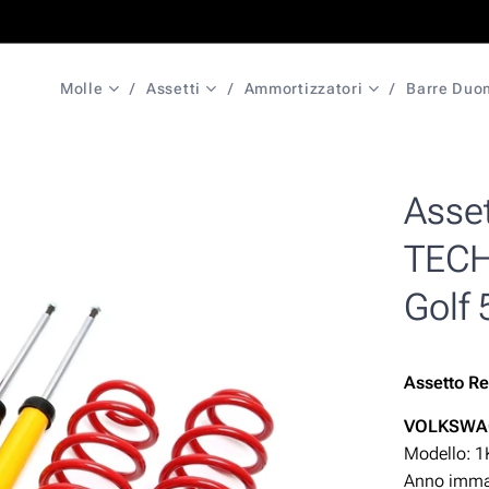
Molle
Assetti
Ammortizzatori
Barre Duo
Asset
TECH
Golf 
Assetto
Re
VOLKSW
Modello: 1
Anno immat