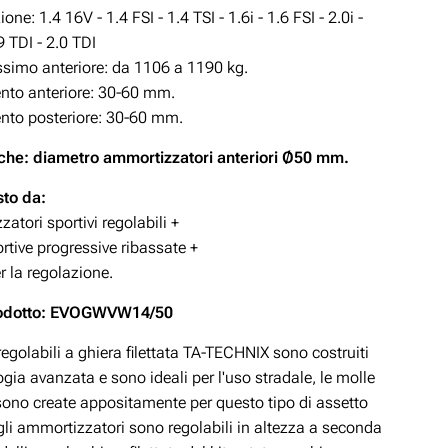
ne: 1.4 16V - 1.4 FSI - 1.4 TSI - 1.6i - 1.6 FSI - 2.0i -
9 TDI - 2.0 TDI
simo anteriore: da 1106 a 1190 kg.
to anteriore: 30-60
mm.
to posteriore: 30-60 mm.
che: diametro ammortizzatori anteriori Ø50 mm.
to da:
atori sportivi regolabili +
rtive progressive ribassate +
r la regolazione.
rodotto: EVOGWVW14/50
 regolabili a ghiera filettata TA-TECHNIX sono costruiti
gia avanzata e sono ideali per l'uso stradale, le molle
 sono create appositamente per questo tipo di assetto
gli ammortizzatori sono regolabili in altezza a seconda