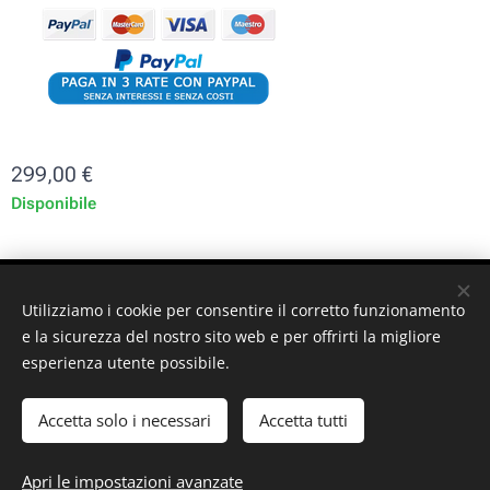
299,00
€
Disponibile
ST-GARAGE di Fabrizio Signorino sas - Via Legnano 9 -
Utilizziamo i cookie per consentire il corretto funzionamento
10128 - Torino (TO) - P. iva: 10161030019
e la sicurezza del nostro sito web e per offrirti la migliore
esperienza utente possibile.
© 2024 ST-GARAGE All Rights Reserved
Cookies
Accetta solo i necessari
Accetta tutti
Aggiungi al carrello
Apri le impostazioni avanzate