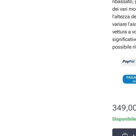
ribassato, 
dei vari mo
l'altezza d
variare l'a
vettura a v
significati
possibile r
349,0
Disponibil