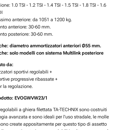
ne: 1.0 TSI - 1.2 TSI - 1.4 TSI - 1.5 TSI - 1.8 TSI - 1.6
DI
simo anteriore: da 1051 a 1200 kg.
to anteriore: 30-60
mm.
to posteriore: 30-60
mm.
che: diametro ammortizzatori anteriori Ø55 mm.
che: solo modelli con sistema Multilink posteriore
to da:
atori sportivi regolabili +
rtive progressive ribassate +
r la regolazione.
rodotto: EVOGWVW23/1
 regolabili a ghiera filettata TA-TECHNIX sono costruiti
gia avanzata e sono ideali per l'uso stradale, le molle
 sono create appositamente per questo tipo di assetto