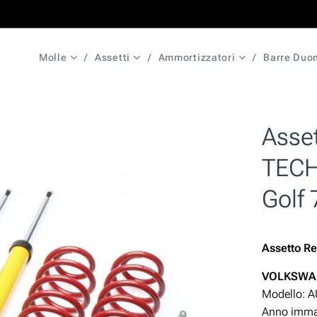
Molle
Assetti
Ammortizzatori
Barre Duo
Asset
TECH
Golf 
Assetto
Re
VOLKSW
Modello: 
Anno immat