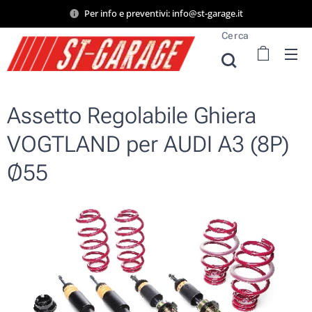
Per info e preventivi: info@st-garage.it
Cerca
Assetto Regolabile Ghiera
VOGTLAND per AUDI A3 (8P)
Ø55