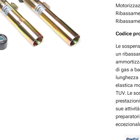
Motorizza
Ribassamen
Ribassamen
Codice pr
Le sospens
un ribassam
ammortizzat
di gas a ba
lunghezza p
elastica mo
TUV. Le so
prestazioni
sue attivit
preparatori
eccezional