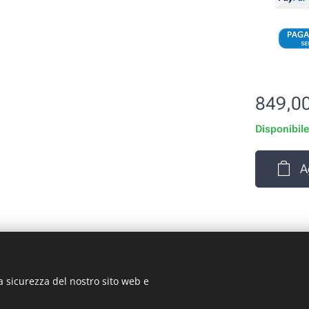
849,0
Disponibil
A
a sicurezza del nostro sito web e
rizio Signorino sas - Via Legnano 9 - 10128 - Torino (TO) - P.