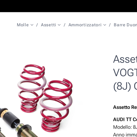
Molle
Assetti
Ammortizzatori
Barre Duo
Asset
VOGT
(8J) 
Assetto Re
A
UDI TT 
Modello: 8J
Anno immat