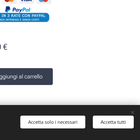
0
€
e
ggiungi al carrello
Accetta solo i necessari
Accetta tutti
 iva: 10161030019