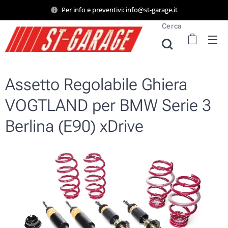
Per info e preventivi: info@st-garage.it
Cerca
Assetto Regolabile Ghiera
VOGTLAND per BMW Serie 3
Berlina (E90) xDrive