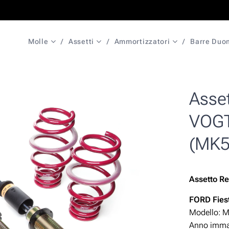
Molle
Assetti
Ammortizzatori
Barre Duo
Asset
VOGT
(MK5
Assetto Re
FORD Fies
Modello: 
Anno immat