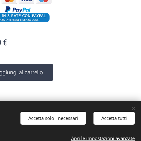
0
€
e
ggiungi al carrello
Accetta solo i necessari
Accetta tutti
 iva: 10161030019
Apri le impostazioni avanzate