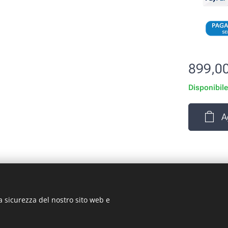
899,0
Disponibil
A
a sicurezza del nostro sito web e
rizio Signorino sas - Via Legnano 9 - 10128 - Torino (TO) - P.
© 2024 ST-GARAGE All Rights Reserved