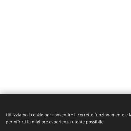
Utilizziamo i cookie per consentire il corretto funzionamento e l
ST-GARAGE di Fab
per offrirti la migliore esperienza utente possibile.