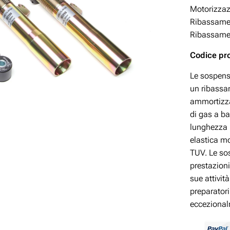
Motorizza
Ribassamen
Ribassamen
Codice pr
Le sospens
un ribassam
ammortizzat
di gas a ba
lunghezza p
elastica mo
TUV. Le so
prestazioni
sue attivit
preparatori
eccezional