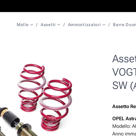
Molle
Assetti
Ammortizzatori
Barre Duo
Asset
VOGT
SW (
Assetto Re
OPEL Astr
Modello: A
Anno immat