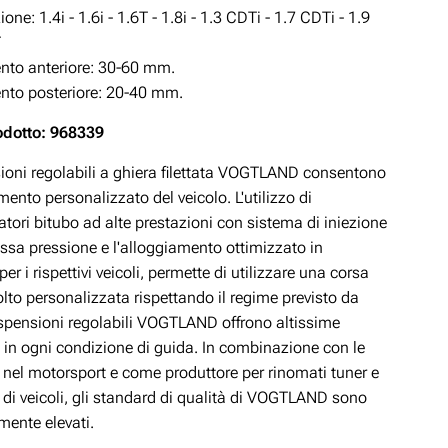
zione:
1.4i - 1.6i - 1.6T - 1.8i - 1.3 CDTi - 1.7 CDTi - 1.9
T
to anteriore: 30-60 mm.
to posteriore: 20-40 mm.
odotto: 968339
ioni regolabili a ghiera filettata VOGTLAND consentono
ento personalizzato del veicolo. L'utilizzo di
ori bitubo ad alte prestazioni con sistema di iniezione
ssa pressione e l'alloggiamento ottimizzato in
er i rispettivi veicoli, permette di utilizzare una corsa
lto personalizzata rispettando il regime previsto da
spensioni regolabili VOGTLAND offrono altissime
 in ogni condizione di guida. In combinazione con le
à nel motorsport e come produttore per rinomati tuner e
 di veicoli, gli standard di qualità di VOGTLAND sono
mente elevati.