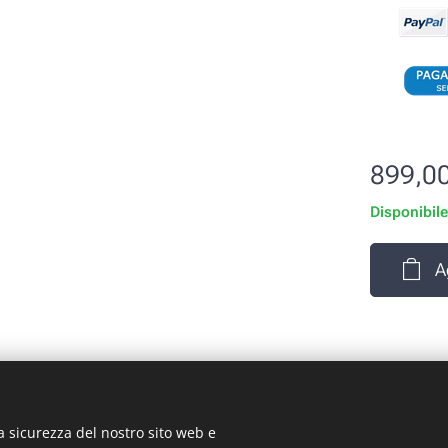
899,0
Disponibil
A
a sicurezza del nostro sito web e