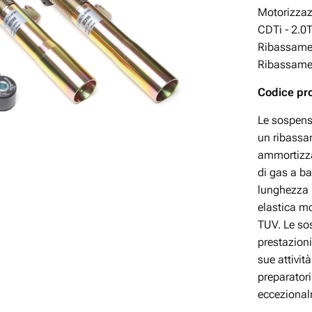
Motorizza
CDTi - 2.0
Ribassamen
Ribassamen
Codice pr
Le sospens
un ribassam
ammortizzat
di gas a ba
lunghezza p
elastica mo
TUV. Le so
prestazioni
sue attivit
preparatori
eccezional