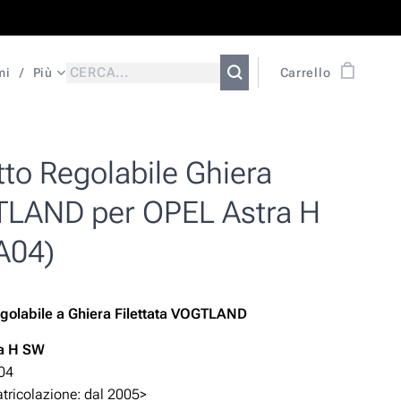
mi
Più
Carrello
to Regolabile Ghiera
LAND per OPEL Astra H
A04)
golabile a Ghiera Filettata VOGTLAND
a H SW
04
ricolazione: dal 2005>