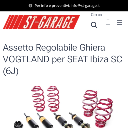
Per info e preventivi: info@st-garage.it
Cerca
Assetto Regolabile Ghiera
VOGTLAND per SEAT Ibiza SC
(6J)