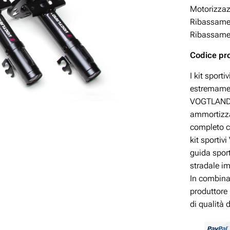
Motorizzazi
Ribassamen
Ribassamen
Codice pr
I kit sport
estremamen
VOGTLAND h
ammortizzat
completo co
kit sportiv
guida sport
stradale i
In combina
produttore 
di qualità