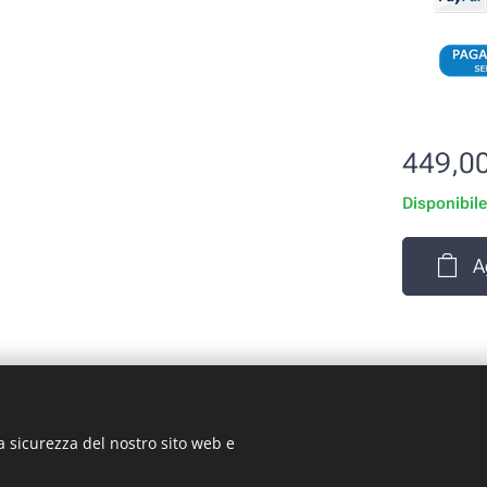
449,0
Disponibil
A
a sicurezza del nostro sito web e
rizio Signorino sas - Via Legnano 9 - 10128 - Torino (TO) - P.