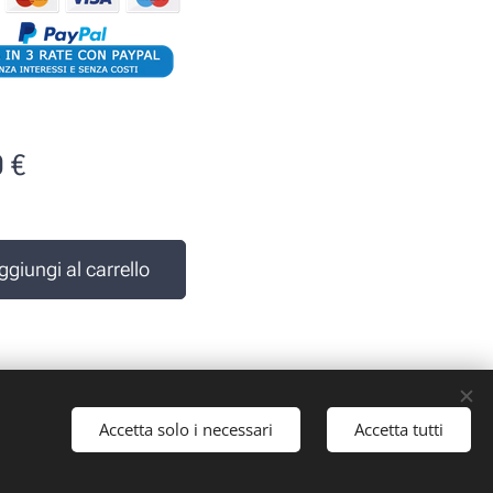
0
€
e
ggiungi al carrello
Accetta solo i necessari
Accetta tutti
 iva: 10161030019