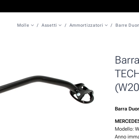
Molle
Assetti
Ammortizzatori
Barre Duo
Barr
TECH
(W20
Barra Duom
MERCEDES
Modello: 
Anno immat