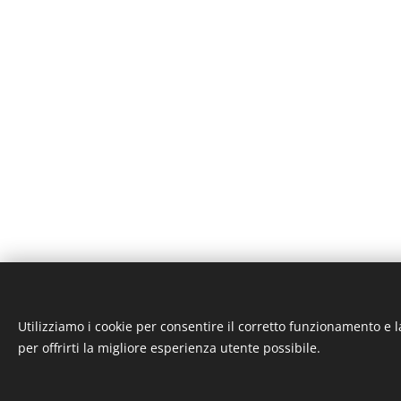
Utilizziamo i cookie per consentire il corretto funzionamento e l
ST-GARAGE di Fab
per offrirti la migliore esperienza utente possibile.