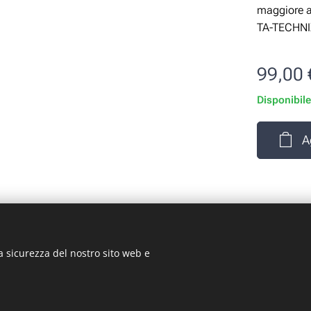
maggiore a
TA-TECHNIX 
99,00
Disponibil
A
a sicurezza del nostro sito web e
rizio Signorino sas - Via Legnano 9 - 10128 - Torino (TO) - P.
© 2024 ST-GARAGE All Rights Reserved
Cookies