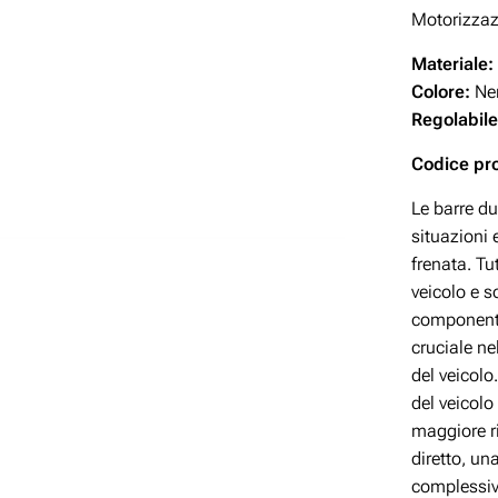
Motorizzazi
Materiale:
Colore:
Ne
Regolabile
Codice p
Le barre d
situazioni 
frenata. Tu
veicolo e s
componente
cruciale ne
del veicolo
del veicolo
maggiore r
diretto, un
complessiva