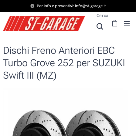
Per info e preventivi: info@st-garage.it
Cerca
Dischi Freno Anteriori EBC
Turbo Grove 252 per SUZUKI
Swift III (MZ)