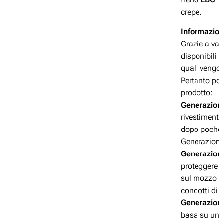
crepe.
Informazio
Grazie a va
disponibili
quali vengo
Pertanto po
prodotto:
Generazio
rivestimen
dopo poche
Generazion
Generazio
proteggere 
sul mozzo d
condotti di
Generazio
basa su un 