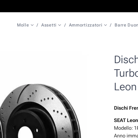
Molle
Assetti
Ammortizzatori
Barre Duo
Disch
Turb
Leon
Dischi Fre
SEAT Leo
Modello: 1
Anno immat