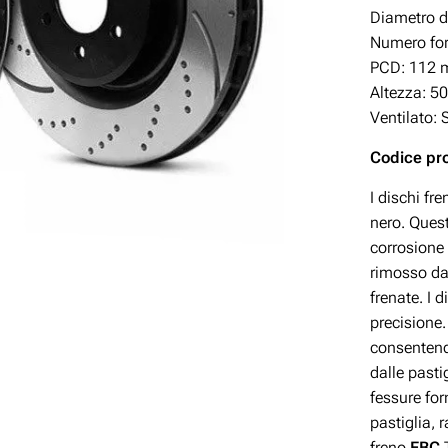
Diametro d
Numero for
PCD: 112 
Altezza: 5
Ventilato: S
Codice pr
I dischi fr
nero. Quest
corrosione 
rimosso dal
frenate. I 
precisione.
consentendo
dalle pasti
fessure for
pastiglia, 
freno
EBC