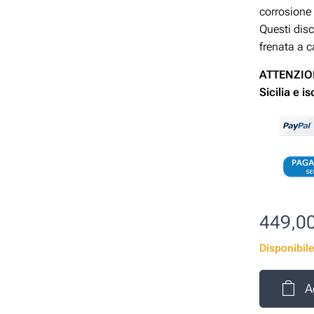
corrosione 
Questi disc
frenata a c
ATTENZION
Sicilia e i
449,0
Disponibile
A