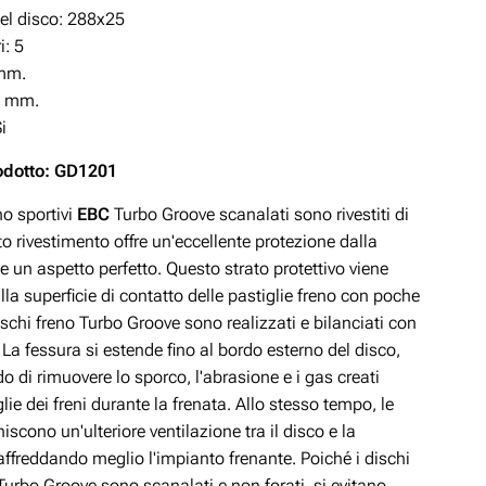
el disco: 288x25
i: 5
mm.
0 mm.
i
odotto: GD1201
eno sportivi
EBC
Turbo Groove scanalati sono rivestiti di
o rivestimento offre un'eccellente protezione dalla
e un aspetto perfetto. Questo strato protettivo viene
la superficie di contatto delle pastiglie freno con poche
dischi freno Turbo Groove sono realizzati e bilanciati con
 La fessura si estende fino al bordo esterno del disco,
 di rimuovere lo sporco, l'abrasione e i gas creati
glie dei freni durante la frenata. Allo stesso tempo, le
niscono un'ulteriore ventilazione tra il disco e la
raffreddando meglio l'impianto frenante. Poiché i dischi
Turbo Groove sono scanalati e non forati, si evitano