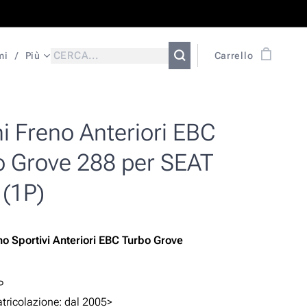
mi
Più
Carrello
i Freno Anteriori EBC
o Grove 288 per SEAT
 (1P)
no Sportivi Anteriori EBC Turbo Grove
n
P
ricolazione: dal 2005>