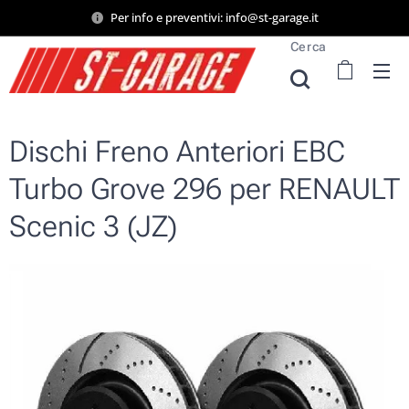
Per info e preventivi: info@st-garage.it
Cerca
Dischi Freno Anteriori EBC
Turbo Grove 296 per RENAULT
Scenic 3 (JZ)