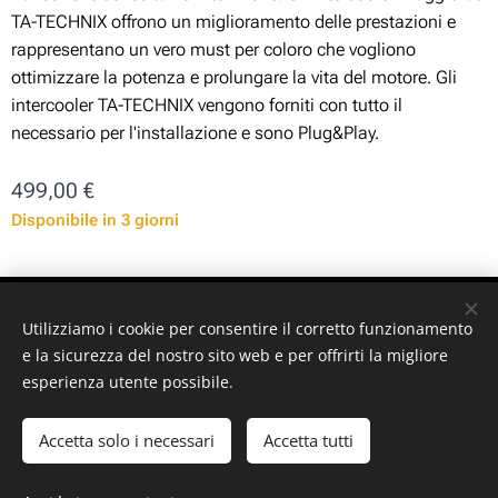
TA-TECHNIX offrono un miglioramento delle prestazioni e
rappresentano un vero must per coloro che vogliono
ottimizzare la potenza e prolungare la vita del motore. Gli
intercooler TA-TECHNIX vengono forniti con tutto il
necessario per l'installazione e sono Plug&Play.
499,00
€
Disponibile in 3 giorni
ST-GARAGE di Fabrizio Signorino sas - Via Legnano 9 -
Utilizziamo i cookie per consentire il corretto funzionamento
10128 - Torino (TO) - P. iva: 10161030019
e la sicurezza del nostro sito web e per offrirti la migliore
esperienza utente possibile.
© 2024 ST-GARAGE All Rights Reserved
Cookies
Accetta solo i necessari
Accetta tutti
Aggiungi al carrello