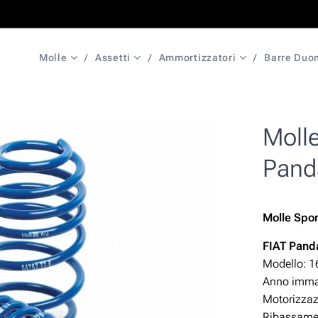
Molle
Assetti
Ammortizzatori
Barre Duo
Moll
Pand
Molle Spor
FIAT Pand
Modello: 1
Anno immat
Motorizza
Ribassamen