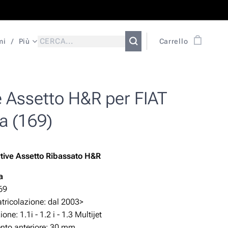
mi
Più
Carrello
e Assetto H&R per FIAT
a (169)
tive Assetto Ribassato H&R
a
69
ricolazione: dal 2003>
zione:
1.1i - 1.2 i - 1.3 Multijet
to anteriore: 30
mm.