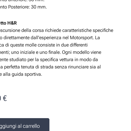
to Posteriore: 30
mm.
etto H&R
escursione della corsa richiede caratteristiche specifiche
o direttamente dall'esperienza nel Motorsport. La
ica di queste molle consiste in due differenti
nti; uno iniziale e uno finale. Ogni modello viene
nte studiato per la specifica vettura in modo da
a perfetta tenuta di strada senza rinunciare sia al
 alla guida sportiva.
0
€
e
ggiungi al carrello