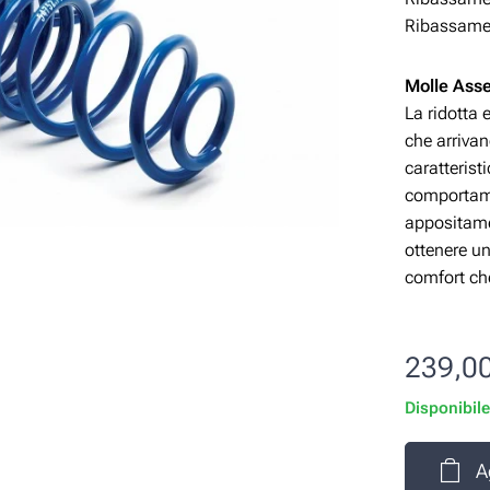
Ribassamen
Molle Ass
La ridotta 
che arrivan
caratterist
comportame
appositame
ottenere un
comfort che
239,0
Disponibil
A