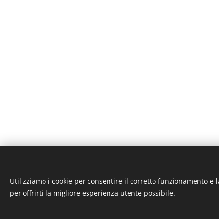
Utilizziamo i cookie per consentire il corretto funzionamento e l
ST-GARAGE di Fab
per offrirti la migliore esperienza utente possibile.