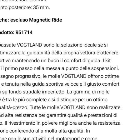
to posteriore: 35 mm.
che: escluso Magnetic Ride
odotto: 951714
ibassate VOGTLAND sono la soluzione ideale se si
timizzare la guidabilità della propria vettura e ottenere
rtivo mantenendo un buon il comfort di guida. I kit
 il primo passo nella messa a punto delle sospensioni.
disegno progressivo, le molle VOGTLAND offrono ottime
 e tenuta nella guida sportiva veloce e il giusto comfort
si su fondo stradale imperfetto. La gamma di molle
 tra le più complete e si distingue per un ottimo
ualità-prezzo. Tutte le molle VOGTLAND sono realizzate
ad alta resistenza per garantire qualità e prestazioni di
lo. Il rivestimento in polvere migliora anche la resistenza
ione conferendo alla molla alta qualità. In
ne con le sue attività nel motorsport e come