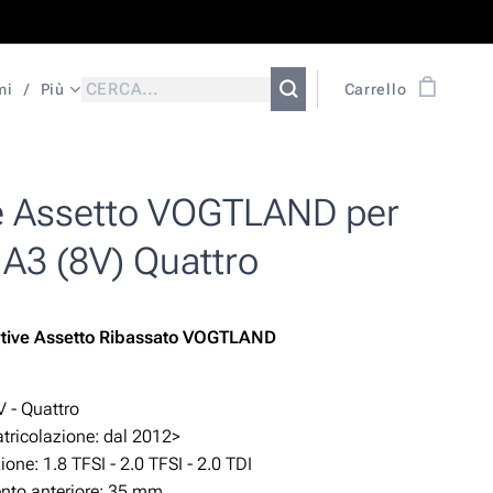
mi
Più
Carrello
e Assetto VOGTLAND per
 A3 (8V) Quattro
rtive Assetto Ribassato VOGTLAND
V - Quattro
ricolazione: dal 2012>
zione:
1.8 TFSI - 2.0 TFSI - 2.0 TDI
to anteriore: 35 mm.