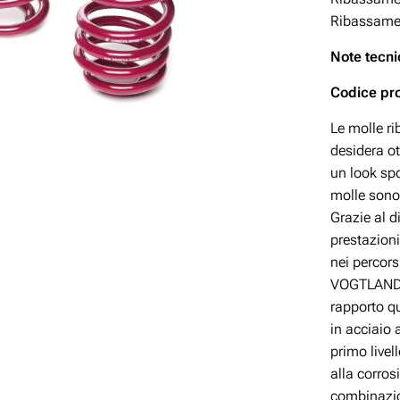
Ribassamen
Note tecni
Codice pr
Le molle r
desidera ot
un look spo
molle sono
Grazie al 
prestazioni
nei percor
VOGTLAND è
rapporto q
in acciaio 
primo livel
alla corros
combinazio