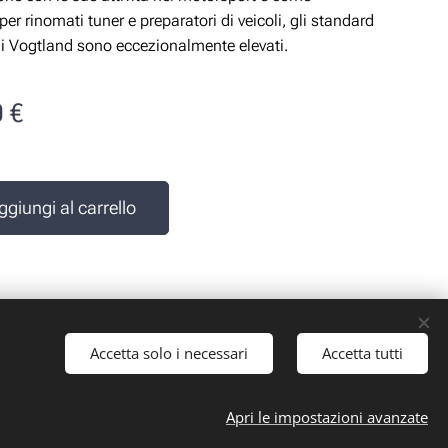
per rinomati tuner e preparatori di veicoli, gli standard
di Vogtland sono eccezionalmente elevati.
0
€
e
ggiungi al carrello
Accetta solo i necessari
Accetta tutti
 iva: 10161030019
Apri le impostazioni avanzate