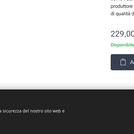
produttore 
di qualità 
229,0
Disponibil
A
a sicurezza del nostro sito web e
rizio Signorino sas - Via Legnano 9 - 10128 - Torino (TO) - P.
© 2024 ST-GARAGE All Rights Reserved
Cookies