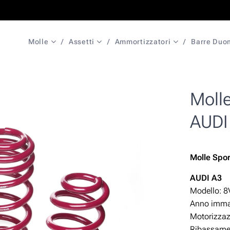
Molle
Assetti
Ammortizzatori
Barre Duo
Moll
AUDI
Molle Spo
A
UDI A3
Modello: 8
Anno immat
Motorizza
Ribassamen